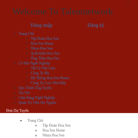
Welcome To Talentnetwork
Đăng nhập
Đăng ký
Trang Chủ
Tập Đoàn Hoa Sen
Hoa Sen Home
Nhựa Hoa Sen
Xuất khẩu Hoa Sen
Ống Thép Hoa Sen
Cơ Hội Nghề Nghiệp
Tất Cả Việc Làm
Công Ty Mẹ
Hệ Thống Hoa Sen Home
Công Ty Con/ Nhà Máy
Quy Trình Ứng Tuyển
Tin Tức
Cẩm Nang Nghề Nghiệp
Quản Trị Viên Dự Nguồn
Đơn Dự Tuyển
Trang Chủ
Tập Đoàn Hoa Sen
Hoa Sen Home
Nhựa Hoa Sen